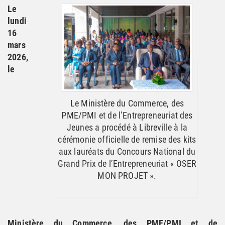
Le
lundi
16
mars
2026,
le
Le Ministère du Commerce, des
PME/PMI et de l’Entrepreneuriat des
Jeunes a procédé à Libreville à la
cérémonie officielle de remise des kits
aux lauréats du Concours National du
Grand Prix de l’Entrepreneuriat « OSER
MON PROJET ».
Ministère du Commerce, des PME/PMI et de